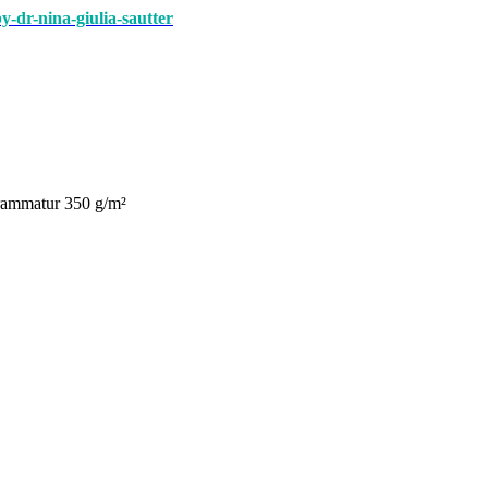
y-dr-nina-giulia-sautter
Grammatur 350 g/m²