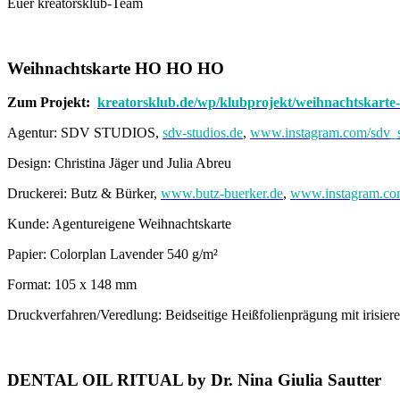
Euer kreatorsklub-Team
Weihnachtskarte HO HO HO
Zum Projekt:
kreatorsklub.de/wp/klubprojekt/weihnachtskarte
Agentur: SDV STUDIOS,
sdv-studios.de
,
www.instagram.com/sdv_s
Design: Christina Jäger und Julia Abreu
Druckerei: Butz & Bürker,
www.butz-buerker.de
,
www.instagram.com
Kunde: Agentureigene Weihnachtskarte
Papier: Colorplan Lavender 540 g/m²
Format: 105 x 148 mm
Druckverfahren/Veredlung: Beidseitige Heißfolienprägung mit irisi
DENTAL OIL RITUAL by Dr. Nina Giulia Sautter