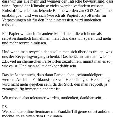
dass wir uns alle mehr und weniger der Tatsache bewusst sind, dass
wir aufgrund der Klimakrise vieles werden verändern müssen.
Rohstoffe werden rar, lebende Bäume werden zur CO2 Aufnahme
unabdingbar, und wer sich (wie ich als Papierfutzi) oft mehr für
Verpackungen als für den Inhalt interessiert, wird umdenken
müssen.
Für Papier wie auch für andere Materialien, die wir heute als
selbstverständlich hinnehmen, heißt das, dass wir sparen und mehr
und mehr recyceln müssen.
Und wenn man recycelt, dann sollte man sich über das freuen, was
uns der Recyclingvorgang schenkt. Das heißt, anstatt dann wieder
z.B. viel an chemischen Farbstoffen zuzuführen, nimmt man es so,
wie es ist. Und man sollte dankbar dafür sein.
Das heißt aber auch, dass dann Farben eben „schmuddeliger“
werden. Auch die Farbkonsistenz von Herstellung zu Herstellung
wird nicht mehr gegeben sein, da der Stoff, den man recycelt, ja
zwangsläufig immer ein anderer ist.
Wir müssen also toleranter werden, umdenken, dankbar sein …
PS.
Wer sich die online Seminare mit FranklinTill gerne selbst anhören
möchte, folge bitten dem Link unten.